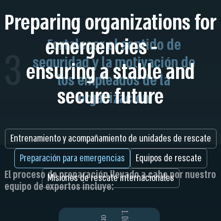
Preparing organizations for
emergencies -
Fortalecer el sentido de
3
seguridad y la motivación de
ensuring a stable and
los empleados de la
secure future
organización
Entrenamiento y acompañamiento de unidades de rescate
Preparación para emergencias
Equipos de rescate
El proceso de preparación llevado a cabo por nuestro
Misiones de rescate internacionales
equipo de expertos incluye: