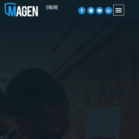
ENG
HE