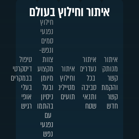
איתור וחילוץ בעולם
חילוץ
נפגעי
סמים
ונפש-
איתור
איתור
צוות
טיפול
מנותקי
נעדרים
איתור
מקצועי,
דיסקרטי
קשר
בכל
וחילוץ
מיומן
בבמקרים
והקמת
סביבה
מטיילים
ובעל
בעלי
קשר
ותנאי
תועים
ניסיון
אופי
חדש
שטח
בהתמודדות
רגיש
עם
נפגעי
נפש