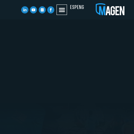
ESP
ENG